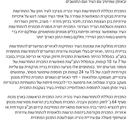
ובאופן שמיטיב עם העיר ועם התושבים.
התכנית הכוללת להתחדשות העיר נהריה מציבה לעיר חזון של התחדשות
עירונית מבוקרת המאפשרת שמירה על אופי העיר ושמה דגש על איכויות
עירוניות בהן העצמת המרכז, חיבור בכיוון מזרח – מערב, חיזוק השדרות
החוצות והשלמת הגריד העירוני. התכנית יוצרת מסגרת תכנונית להתחדשות
העיר שתאפשר צמיחה ופיתוח בכלים מגוונים ומותאמים, שחלקם יהיו ברי
מימוש בטווח הזמן המיידי, וחלקם בטווח הזמן הארוך יותר.
התכנית מחלקת את שכונות העיר הוותיקות לאזורים המיועדים להתחדשות
בניינית בהיתר, ואזורים בעלי חשיבות עירונית המיועדים להתחדשות מתחמית
בתב"ע. במסלול ההיתר מאפשרת התכנית חיזוק ועיבוי או הריסה ובנייה בגובה
של 7 עד 10 קומות, ובמסלול התב"עות מאפשרת התכנית התחדשות של
מספר מגרשים יחד. במתחמים אלו מציעה התכנית בנייה מרקמית עם עליות
נקודתיות לגובה של 15 עד 24 קומות וכן תוספת שימושי מסחר, שימושים
ציבוריים, תעסוקה ומלונאות – לפי האזורים השונים. התכנית כוללת מנגנון
מעקב ובקרה שמלווה את מימושה כדי להבטיח פיתוח של התשתיות הציבוריות
בעיר ומתן מענה לתוספת האוכלוסייה הצפויה בעיר בעקבות התכנית.
התכנית הכוללת להתחדשות העיר נהריה הינה התכנית הראשונה בארץ מכוח
סעיף 64 ב' לחוק התכנון והבניה. התכנית משלבת בין הוראות מפורטות מכוחן
ניתן להוציא היתרי בניה והוראות מתאריות המחייבות קידום תב"ע נקודתית או
אזורית. התכנית מקודמת ביוזמת הרשות הלאומית להתחדשות עירונית
ובשיתוף פעולה עם עיריית נהריה ועם לשכת התכנון המחוזית.