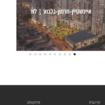
| לוד
מתחם בן צבי-יחיעם |
דף הבית
פרויקטים