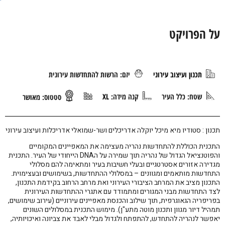
על הפרויקט
תכנון ועיצוב עירוני
יזם: הרשות להתחדשות עירונית
שטח: כלל העיר
קנה מידה:
XL
סטטוס:
מאושר
תכנון : סטודיו מיא מיכל יוקלה אדריכלים ושר-שמואלי אדריכלות ועיצוב עירוני
התכנית הכוללת להתחדשות נהריה מעצימה את המאפיינים המקומיים
והפוטנציאל הגדול של נהריה תוך שמירה על הDNA הייחודי של העיר. התכנית
מגדירה אזורים אסטרטגיים ובעלי חשיבות בעיר ומתאימה להם מסלולי
התחדשות מותאמים ומגוונים – במסלולי ההתחדשות, בשימושים ובעצימוית.
התכנון מציב את המרחב הציבורי העירוני ואת מרחב הרחוב בקידמת התכנון,
לצד התחדשות מבני המגורים ומתמודד עם אתגרי ההתחדשות העירונית
בפריפריה הגאוגרפית, תוך שילוב והכנסת מאפיינים עירוניים (עירוב שימושים,
תמהיל דיור מגוון ותכנון מוטה מתע"ן). מימוש התכנית במסלולים השונים
יאפשר לנהריה להתחדש, להתפתח ולגדול מבלי לאבד את צביונה ואיכויותיה,