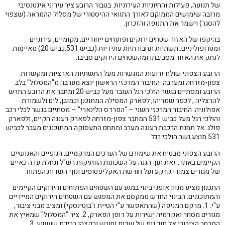
של תנועה, פעילות והחיוניות העירוניות. בטבור הרובע ציר עירוני אינטנסיבי
מרובה שימושים הממוקם לאורך התוואי ההיסטורי של מסלול ההמראה (שצפוי
להסגר) וישמר את התנופה והזכרון.
בהיקפו של האזור שטחים ירוקים ופתוחים ייחודיים, מקומיים, עירוניים
ומטרופוליניים. תשתיות תחבורתיות עתידיות (כביש 531,כביש 20) מאיימות
לנתק את האזור מסביבתו ומהשטחים הירוקים סביבו.
הרובע הצפוני שולח זרועות המגשרות מעל התשתיות הארציות ומקשרות
צפון-מזרחה ומערבה. החיבור המרכזי הראשון יוצא מערבה מ"המסלול" בלב
הרובע ומסתיים בגשר הולכי רגל העובר מעל כביש 20 ומחבר את הרובע החדש
להרצליה , לכפר שמריהו, לפארק המסילה המתוכנן וכמובן, לים ולשמורת
אפולוניה. החיבור המרכזי השני – "הפרדס הלינארי" – מסתיים בגשר לכלי רכב
והולכי רגל מעל כביש 531 המחבר צפון-מזרחה לפארק רעננה הקיים, ולפארק
פולג. אל תחנת הרכבת רעננה מערב ומתחם התעסוקה המתוכננים מעבר לכביש
531 מוצע גשר הולכי רגל.
הרובע הצפוני מבטיח את שימורם של הערכים המרקמיים, הנופיים והאנושיים
הקיימים באתר. זאת תוך הגנה על השכונות הוותיקות רש"ל ונחלת עדה כאיים
של מגורים צמודי קרקע ועל חורשת האקליפטוסים ונוף השדות הפתוח.
התכנון מציע מגוון אופני בינוי במגע עם השטחים הפתוחים והירוקים הקיימים
והמתוכננים. הבינוי החדש ממקסם את המפגש עם השטחים הירוקים המיידיים
ע"י: 1. מרקם המניפה (שהתאפשר ע"י הטיית ז'בוטינסקי) ומציב מבני ציבור,
מגורים מסחר ואקדמיה ישירות על דופן הפארק, 2. ציר "המסלול" שמאיץ את
המרחב הציבורי אל תוך נוף של שדות וחורש ובקצהו בריכת שעשוע, 3.