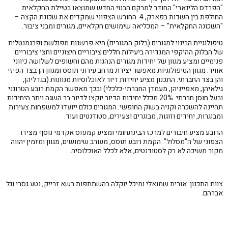
"הפרדס הלינארי" החודר למרקם הבנוי החדש שמוצאו בטיילת החקלאית
החולפת בין השדות בפארק, 4. החורש הצפוני שמקדים את שכונת הקצה –
"השכונה החקלאית" – המכליאה שימושים חקלאיים, מגורים ומבני ציבור.
טיפולוגיית הבינוי למגורים (בלוק המגורים) היא פרשנות מפולשת ופרגמנטלית
של הבלוק ההיקפי המגדירה ביעילות חללים ציבוריים חיצוניים וחצי ציבוריים
פנימיים ומציע מגוון של יחידות מגורים הנהנות מהם וחשופים לשלושה כיווני
אוויר. מגוון הטיפולוגיות מאפשר יצירת מרחב עירוני תוסס ומגוון הן בצד הפיזי
והן בצד החברתי. התכנון מציע יחידות דיור לאוכלוסיות מגוונות (בגדליהן,
גילאיהן, מאפייניהן, מעמדן החברתי-כלכלי) ובכך מאפשר הקמת רובע הטרוגני
ובעל חוסן חברתי. 20% מכלל יחידות הדיור יוקצו לדיור בר השגה ויתר היחידות
תהיינה להשכרה וקניה בשוק החופשי. המגורים כולם ייועדו למשפחות צעירות
ומבוגרות, יחידים וזוגות, מבוגרים וצעירים, סטודנטים ועוד.
הרובע מציע חיבורים למרכז הבינתחומי ומציע קמפוס אקדמי נוסף מצידו
הצפוני של ה"מסלול". הקמת רובע תוסס, מעורב שימושים, מגוון ומזמין יהווה
מקור משיכה לא רק לסטודנטים, אלא לכלל האוכלוסיה.
צוות התכנון: אורית שמואלי ומיכל יוקלה בהשתתפות רשא זרייק, נטע גסרי וגל
אברהם.