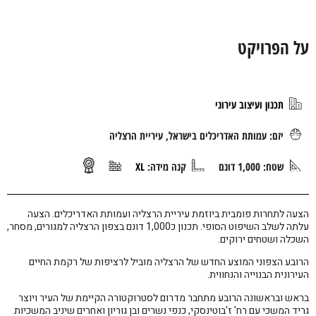
על הפרויקט
תכנון ועיצוב עירוני
יזם: עמותת האדריכלים בישראל, עיריית הרצליה
שטח: 1,000 דונם
קנה מידה:
XL
הצעה לתחרות פומבית ביוזמת עיריית הרצליה ועמותת האדריכלים. הצעה
עלתה לשלב השיפוט הסופי. תכנון כ1,000 דונם בצפון הרצליה למגורים, מסחר,
השכלה ושטחים ירוקים.
הרובע הצפוני המוצע החדש של הרצליה מוביל לרציפות של רקמת החיים
העירונית הבנוייה והנחווית.
בראש ובראשונה הרובע מתחבר מדרום לסטרוקטורה הקיימת של העיר ויוצר
גריד המשכי עם רח' ז'בוטינסקי, כנפי נשרים ובן גוריון ואחרים שיניב המשכיות