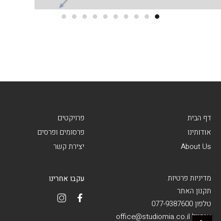
דף הבית
פרויקטים
אודותינו
פרסומים ופרסים
About Us
יצירת קשר
מדיניות פרטיות
עקבו אחרינו
תקנון האתר
טלפון 077-9387600
פתח סרגל נגישות
אימייל office@studiomia.co.il