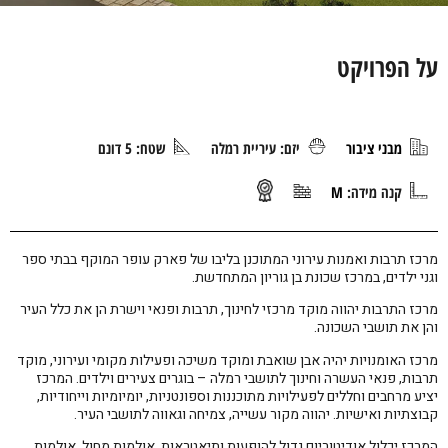
על הפרויקט
מבני ציבור
יזם: עיריית רמלה
שטח: 5 דונם
קנה מידה:
M
מרכז תרבות ואמנות עירוני המתוכנן בליבו של פארק עופר המוקף בבתי ספר
וגני ילדים, במרכז שכונת בן גוריון המתחדשת.
מרכז התרבות יהווה מוקד מרכזי לחינוך, תרבות ופנאי וישרת הן את כלל העיר
והן את תושבי השכונה.
מרכז האומנויות יהיה אבן שואבת ומוקד משיכה ופעילות מקומי ועירוני, מוקד
תרבות, פנאי העשרה וחינוך לתושבי רמלה – בוגרים צעירים וילדים. המרכז
יציע מרחבים וחללים לפעילויות מתוכננות וספונטניות, יומיומיות וייחודיות,
קבוצתיות ואישיות. יהווה מקור עשייה, צמיחה וגאווה לתושבי העיר.
המרכז יכלול אודיטוריום גדול להופעות ותיאטראות, אולמות מחול, אולמות