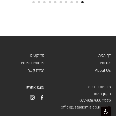
דף הבית
פרויקטים
אודותינו
פרסומים ופרסים
About Us
יצירת קשר
מדיניות פרטיות
עקבו אחרינו
תקנון האתר
טלפון 077-9387600
פתח סרגל נגישות
אימייל office@studiomia.co.il