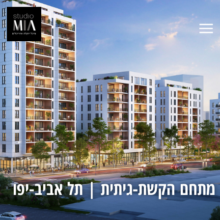
מתחם הקשת-גיתית | תל אביב-יפו