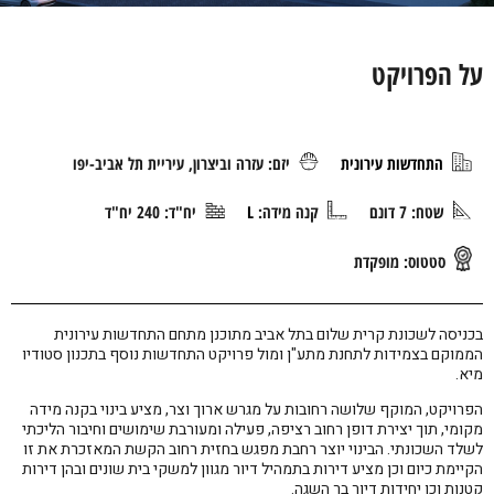
על הפרויקט
התחדשות עירונית
יזם: עזרה וביצרון, עיריית תל אביב-יפו
שטח: 7 דונם
קנה מידה:
L
יח"ד: 240 יח"ד
סטטוס:
מופקדת
בכניסה לשכונת קרית שלום בתל אביב מתוכנן מתחם התחדשות עירונית
הממוקם בצמידות לתחנת מתע"ן ומול פרויקט התחדשות נוסף בתכנון סטודיו
מיא.
הפרויקט, המוקף שלושה רחובות על מגרש ארוך וצר, מציע בינוי בקנה מידה
מקומי, תוך יצירת דופן רחוב רציפה, פעילה ומעורבת שימושים וחיבור הליכתי
לשלד השכונתי. הבינוי יוצר רחבת מפגש בחזית רחוב הקשת המאזכרת את זו
הקיימת כיום וכן מציע דירות בתמהיל דיור מגוון למשקי בית שונים ובהן דירות
קטנות וכן יחידות דיור בר השגה.