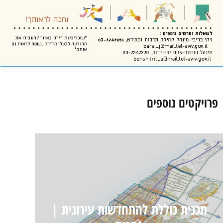
פרויקטים נוספים
איינשטיין-חרמון-גלבוע | לוד