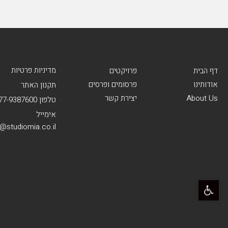
מדיניות פרטיות
דף הבית
פרויקטים
אודותינו
פרסומים ופרסים
תקנון האתר
About Us
יצירת קשר
טלפון 077-9387600
אימייל
e@studiomia.co.il
פתח סרגל נגישות