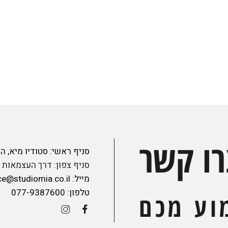
רו קשר
סניף ראשי: סטודיו מיא, הנצי"ב 41 , תל א
סניף צפון: דרך העצמאות 45, חיפה
מייל:
ce@studiomia.co.il
טלפון:
077-9387600
וע מכם