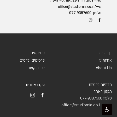
סניף צפון: דרך העצמאות 45, חיפה
מייל:
office@studiomia.co.il
טלפון:
077-9387600
דף הבית
פרויקטים
אודותינו
פרסומים ופרסים
About Us
יצירת קשר
מדיניות פרטיות
עקבו אחרינו
תקנון האתר
טלפון 077-9387600
פתח סרגל נגישות
אימייל office@studiomia.co.il