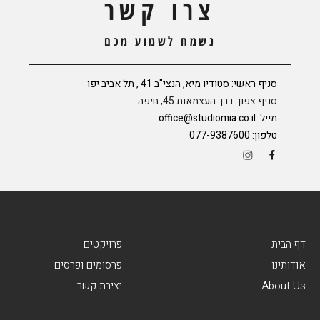
צרו קשר
נשמח לשמוע מכם
סניף ראשי: סטודיו מיא, הנצי"ב 41 , תל אביב יפו
סניף צפון: דרך העצמאות 45, חיפה
מייל:
office@studiomia.co.il
טלפון:
077-9387600
דף הבית
פרויקטים
אודותינו
פרסומים ופרסים
About Us
יצירת קשר