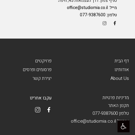
סניף צפון: דרך העצמאות 45, חיפה
מייל:
office@studiomia.co.il
טלפון:
077-9387600
דף הבית
פרויקטים
אודותינו
פרסומים ופרסים
About Us
יצירת קשר
מדיניות פרטיות
עקבו אחרינו
תקנון האתר
טלפון 077-9387600
פתח סרגל נגישות
אימייל office@studiomia.co.il