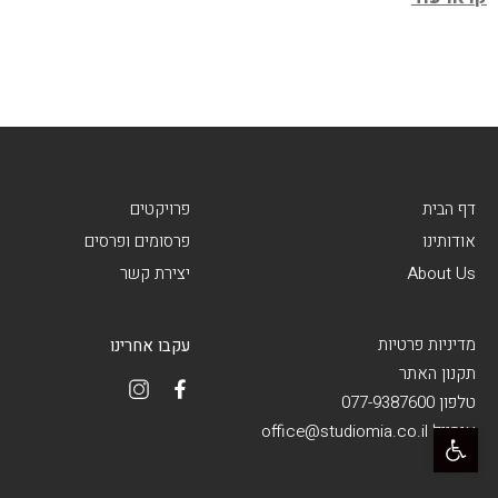
דף הבית
פרויקטים
אודותינו
פרסומים ופרסים
About Us
יצירת קשר
מדיניות פרטיות
עקבו אחרינו
תקנון האתר
טלפון 077-9387600
פתח סרגל נגישות
אימייל office@studiomia.co.il