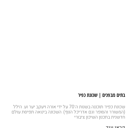
בתים מבפנים | שכונת כפיר
שכונת כפיר תוכננה בשנות ה־70 על ידי אורה ויעקב יער וע. הילל
(המשורר והסופר וגם אדריכל הנוף). השכונה ביטאה תפיסת עולם
חדשנית בתכנון השיכון ציבורי
קראו עוד