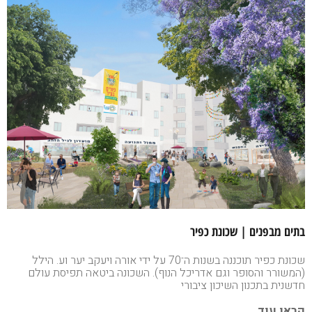
בתים מבפנים | שכונת כפיר
שכונת כפיר תוכננה בשנות ה־70 על ידי אורה ויעקב יער וע. הילל
(המשורר והסופר וגם אדריכל הנוף). השכונה ביטאה תפיסת עולם
חדשנית בתכנון השיכון ציבורי
קראו עוד