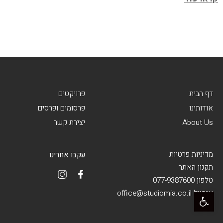
דף הבית
פרויקטים
אודותינו
פרסומים ופרסים
About Us
יצירת קשר
מדיניות פרטיות
עקבו אחרינו
תקנון האתר
טלפון 077-9387600
פתח סרגל נגישות
אימייל office@studiomia.co.il