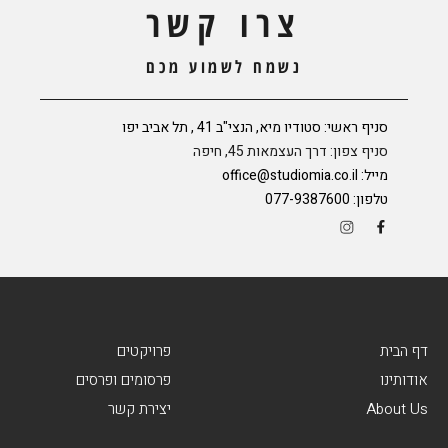
צרו קשר
נשמח לשמוע מכם
סניף ראשי: סטודיו מיא, הנצי"ב 41 , תל אביב יפו
סניף צפון: דרך העצמאות 45, חיפה
מייל:
office@studiomia.co.il
טלפון:
077-9387600
דף הבית
פרויקטים
אודותינו
פרסומים ופרסים
About Us
יצירת קשר