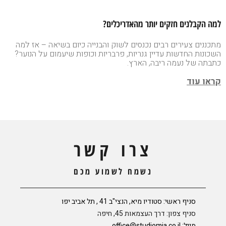
למה הקבלנים חזקים יותר מהאדריכלים?
מתכננים צעירים רבים נכנסים לשוק והבנייה כיום בשיאה – אז למה
השכונות החדשות עדיין גנריות, פרבריות וכופות שיעמום על הנוער?
כתבתה של נעמה ריבה, הארץ.
קראו עוד
צרו קשר
נשמח לשמוע מכם
סניף ראשי: סטודיו מיא, הנצי"ב 41 , תל אביב יפו
סניף צפון: דרך העצמאות 45, חיפה
מייל:
office@studiomia.co.il