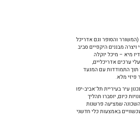
קב יער וע. הילל (המשורר והסופר וגם אדריכל
 ויצרה מבננים היקפיים סביב
ו מיא – מיכל יוקלה
י ערכים אדריכליים,
ני תוך התמודדות עם המנעד
פיזי מלא.
נון עיר בעיריית תל־אביב-יפו
יות כיום, יוסברו תהליך
 השכונה שמציעה פרשנות
כשוויים באמצעות כלי חדשני