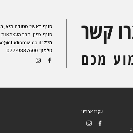
רו קשר
סניף ראשי: סטודיו מיא, הנצי"ב 41 , תל א
סניף צפון: דרך העצמאות 45, חיפה
מייל:
ce@studiomia.co.il
טלפון:
077-9387600
וע מכם
עקבו אחרינו