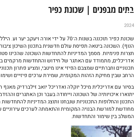
בתים מבפנים | שכונת כפיר
2024
שכונת כפיר תוכננה בשנות ה־70 על ידי אורה ויע
הנוף). השכונה ביטאה תפיסת עולם חדשנית בתכנון השיכון ציבורי
חצרות פנימיות. מסמך המדיניות להתחדשות השכונה שהכינו סטודי
אדריכלים, מתמודד עם האתגר של חידוש והתחדשות מרקמים בעל
תכנוניים וחברתיים שמצבם הפיזי אינו מיטבי, ומציע פתרון תכנו
הרחב שבין מחיקת הזהות המקומית, שמירת ערכים פיזיים ושימור 
בסיור עם אדריכלית מיכל יוקלה ואדריכל יואב זילברדיק מאגף תכ
יתוארו איכויותיה של השכונה וייחודה בעבר וכן האתגרים וההזדמנו
התכנון והחלופות התכנוניות שנבחנו ותוצג המדיניות להתחדשות
מחודשת למורשת הבנויה המקומית והתאמתה לערכים עירוניים ע
המשלב בין שימור והתחדשות.