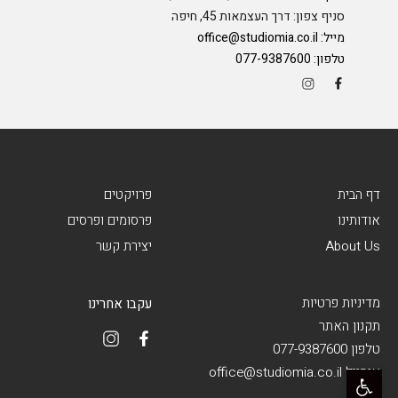
סניף צפון: דרך העצמאות 45, חיפה
מייל:
office@studiomia.co.il
טלפון:
077-9387600
דף הבית
פרויקטים
אודותינו
פרסומים ופרסים
About Us
יצירת קשר
מדיניות פרטיות
עקבו אחרינו
תקנון האתר
טלפון 077-9387600
פתח סרגל נגישות
אימייל office@studiomia.co.il